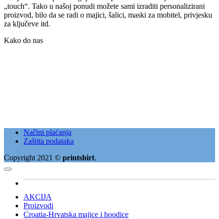
„touch“. Tako u našoj ponudi možete sami izraditi personalizirani
proizvod, bilo da se radi o majici, šalici, maski za mobitel, privjesku
za ključeve itd.
Kako do nas
Načini plaćanja
Zaštita podataka
Copyright 2021 ©
printshirt
.
AKCIJA
Proizvodi
Croatia-Hrvatska majice i hoodice