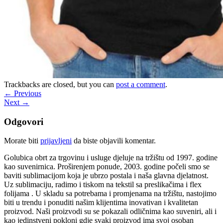
Trackbacks are closed, but you can
post a comment
.
←
Previous
Next
→
Odgovori
Morate biti
prijavljeni
da biste objavili komentar.
Golubica obrt za trgovinu i usluge djeluje na tržištu od 1997. godine
kao suvenirnica. Proširenjem ponude, 2003. godine počeli smo se
baviti sublimacijom koja je ubrzo postala i naša glavna djelatnost.
Uz sublimaciju, radimo i tiskom na tekstil sa preslikačima i flex
folijama . U skladu sa potrebama i promjenama na tržištu, nastojimo
biti u trendu i ponuditi našim klijentima inovativan i kvalitetan
proizvod. Naši proizvodi su se pokazali odličnima kao suveniri, ali i
kao jedinstveni pokloni gdje svaki proizvod ima svoj osoban