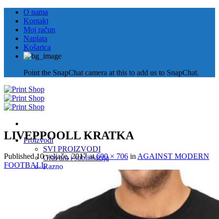
Skip
O nama
to
Kontakt
content
Moj račun
Naplata
Košarica
Point the SnapChat camera at this to add us to SnapChat.
LIVEPPOOLL KRATKA
Proizvodi
SVI PROIZVODI
Published
10 veljače, 2017
at
600 × 706
in
AGAINST MODERN
Gravura i sublimacija
FOOTBALL
Razno
Personalizirani poklon
Majica
Šalica
O nama
Kontakt