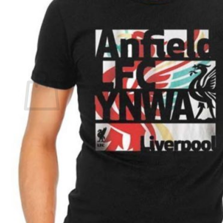
Majice za maturante
Košarica
Nema proizvoda u košarici.
Povratak u trgovinu