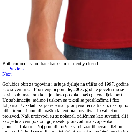
Both comments and trackbacks are currently closed.
←
Previous
Next
→
Golubica obrt za trgovinu i usluge djeluje na tržištu od 1997. godine
kao suvenirnica. Proširenjem ponude, 2003. godine počeli smo se
baviti sublimacijom koja je ubrzo postala i naša glavna djelatnost.
Uz sublimaciju, radimo i tiskom na tekstil sa preslikačima i flex
folijama . U skladu sa potrebama i promjenama na tržištu, nastojimo
biti u trendu i ponuditi našim klijentima inovativan i kvalitetan
proizvod. Naši proizvodi su se pokazali odličnima kao suveniri, ali i
kao jedinstveni pokloni gdje svaki proizvod ima svoj osoban
„touch“. Tako u našoj ponudi možete sami izraditi personalizirani
proizvod, bilo da se radi o majici, šalici, maski za mobitel, privjesku