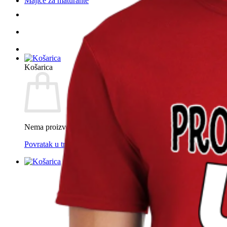
Majice za maturante
Košarica
Nema proizvoda u košarici.
Povratak u trgovinu