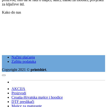
za ključeve itd.
Kako do nas
Načini plaćanja
Zaštita podataka
Copyright 2021 ©
printshirt
.
AKCIJA
Proizvodi
Croatia-Hrvatska majice i hoodice
DTF preslikači
Majice za maturante