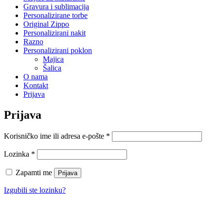
Gravura i sublimacija
Personalizirane torbe
Original Zippo
Personalizirani nakit
Razno
Personalizirani poklon
Majica
Šalica
O nama
Kontakt
Prijava
Prijava
Obvezno
Korisničko ime ili adresa e-pošte
*
Obvezno
Lozinka
*
Zapamti me
Prijava
Izgubili ste lozinku?